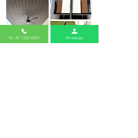
Tel. 87 1333 9355
Whatsapp
Más proyectos
DISEÑO Y CONSTRUCCIÓN
Deja que nuestros asesores te asesoren sobre tu
proyecto para crear ese espacio que tu deseas.
COTIZA SIN COMPROMISO
Nombre Completo
Celular