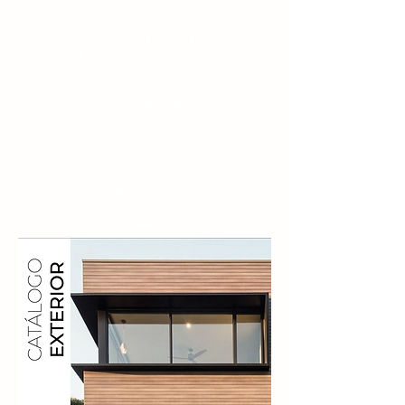
8713339355
Catalogos