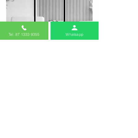
Tel. 87 1333 9355
Whatsapp
Ver aquí
Plaza 505 Blvd. La Nogalera 505, Local 101
Col. Santa Babara C.P. 27105 Torreon,
Coahuila
ventas@fortedecktrc.com